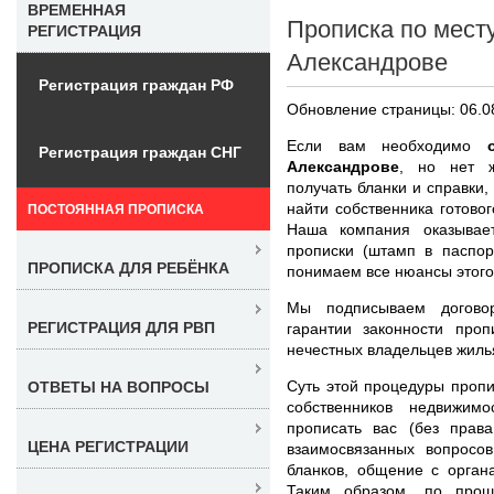
ВРЕМЕННАЯ
Прописка по мест
РЕГИСТРАЦИЯ
Александрове
Регистрация граждан РФ
Обновление страницы: 06.0
Если вам необходимо
Регистрация граждан СНГ
Александрове
, но нет ж
получать бланки и справки,
найти собственника готовог
ПОСТОЯННАЯ ПРОПИСКА
Наша компания оказывае
прописки (штамп в паспор
ПРОПИСКА ДЛЯ РЕБЁНКА
понимаем все нюансы этого
Мы подписываем договор
РЕГИСТРАЦИЯ ДЛЯ РВП
гарантии законности про
нечестных владельцев жиль
Суть этой процедуры пропи
ОТВЕТЫ НА ВОПРОСЫ
собственников недвижим
прописать вас (без прав
ЦЕНА РЕГИСТРАЦИИ
взаимосвязанных вопросо
бланков, общение с орган
Таким образом, по прош